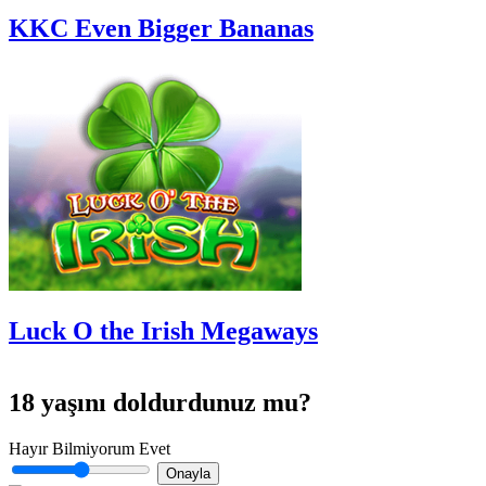
KKC Even Bigger Bananas
Luck O the Irish Megaways
18 yaşını doldurdunuz mu?
Hayır
Bilmiyorum
Evet
Onayla