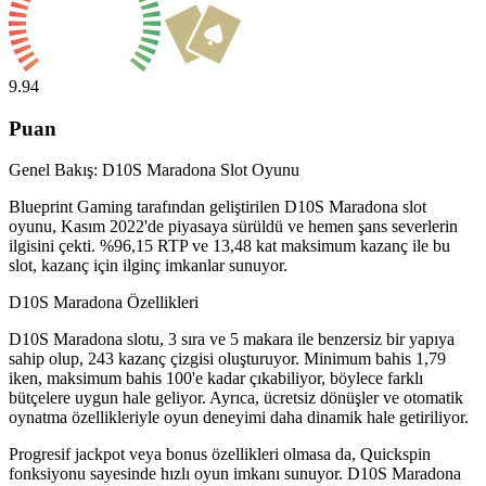
9.94
Puan
Genel Bakış: D10S Maradona Slot Oyunu
Blueprint Gaming tarafından geliştirilen D10S Maradona slot
oyunu, Kasım 2022'de piyasaya sürüldü ve hemen şans severlerin
ilgisini çekti. %96,15 RTP ve 13,48 kat maksimum kazanç ile bu
slot, kazanç için ilginç imkanlar sunuyor.
D10S Maradona Özellikleri
D10S Maradona slotu, 3 sıra ve 5 makara ile benzersiz bir yapıya
sahip olup, 243 kazanç çizgisi oluşturuyor. Minimum bahis 1,79
iken, maksimum bahis 100'e kadar çıkabiliyor, böylece farklı
bütçelere uygun hale geliyor. Ayrıca, ücretsiz dönüşler ve otomatik
oynatma özellikleriyle oyun deneyimi daha dinamik hale getiriliyor.
Progresif jackpot veya bonus özellikleri olmasa da, Quickspin
fonksiyonu sayesinde hızlı oyun imkanı sunuyor. D10S Maradona