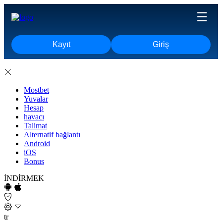
Kayıt
Giriş
Mostbet
Yuvalar
Hesap
havacı
Talimat
Alternatif bağlantı
Android
iOS
Bonus
İNDİRMEK
tr