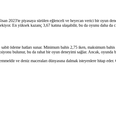
e Nisan 2023'te piyasaya sürülen eğlenceli ve heyecan verici bir oyun de
kiyor. En yüksek kazanç 3,67 katına ulaşabilir, bu da oyunu daha da ca
ve sabit ödeme hatları sunar. Minimum bahis 2,75 iken, maksimum bahis 
nksiyonu bulunur, bu da rahat bir oyun deneyimi sağlar. Ancak, oyunda 
meldir ve deniz maceraları dünyasına dalmak isteyenlere hitap eder. 