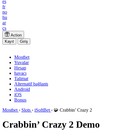
es
fr
no
hu
ar
cs
Action
Kayıt
Giriş
Mostbet
Yuvalar
Hesap
havacı
Talimat
Alternatif bağlantı
Android
iOS
Bonus
Mostbet
›
Slots
›
iSoftBet
›
🧩 Crabbin’ Crazy 2
Crabbin’ Crazy 2 Demo