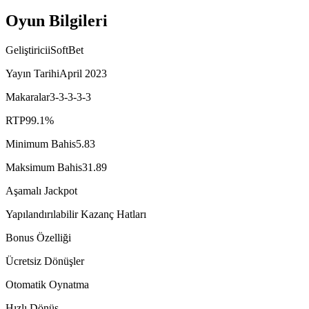
Oyun Bilgileri
Geliştirici
iSoftBet
Yayın Tarihi
April 2023
Makaralar
3-3-3-3-3
RTP
99.1%
Minimum Bahis
5.83
Maksimum Bahis
31.89
Aşamalı Jackpot
Yapılandırılabilir Kazanç Hatları
Bonus Özelliği
Ücretsiz Dönüşler
Otomatik Oynatma
Hızlı Dönüş