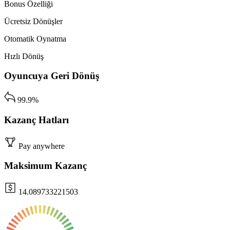
Bonus Özelliği
Ücretsiz Dönüşler
Otomatik Oynatma
Hızlı Dönüş
Oyuncuya Geri Dönüş
99.9%
Kazanç Hatları
Pay anywhere
Maksimum Kazanç
14.089733221503