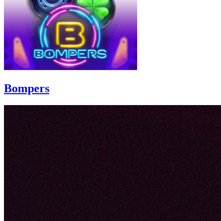
Bompers