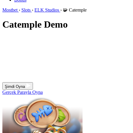
Mostbet
›
Slots
›
ELK Studios
›
🧩 Catemple
Catemple Demo
Şimdi Oyna
Gerçek Parayla Oyna