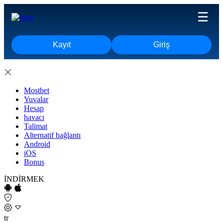
Kayıt
Giriş
Mostbet
Yuvalar
Hesap
havacı
Talimat
Alternatif bağlantı
Android
iOS
Bonus
İNDİRMEK
tr