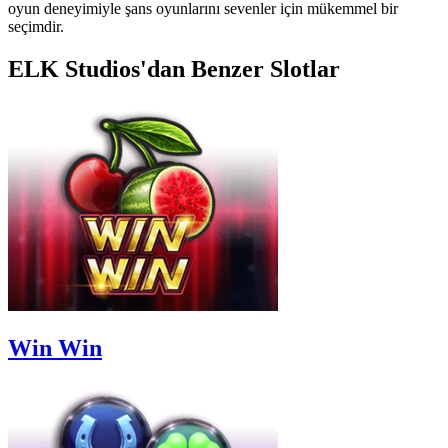
oyun deneyimiyle şans oyunlarını sevenler için mükemmel bir
seçimdir.
ELK Studios'dan Benzer Slotlar
Win Win