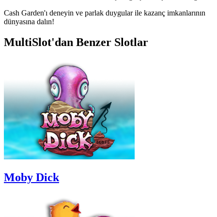
Cash Garden'ı deneyin ve parlak duygular ile kazanç imkanlarının
dünyasına dalın!
MultiSlot'dan Benzer Slotlar
Moby Dick