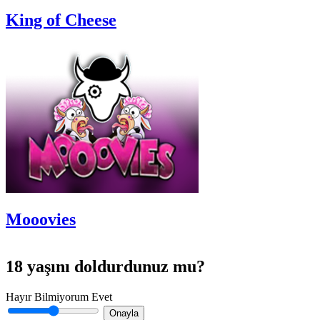
King of Cheese
Mooovies
18 yaşını doldurdunuz mu?
Hayır
Bilmiyorum
Evet
Onayla