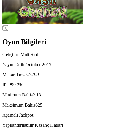
Oyun Bilgileri
Geliştirici
MultiSlot
Yayın Tarihi
October 2015
Makaralar
3-3-3-3-3
RTP
99.2%
Minimum Bahis
2.13
Maksimum Bahis
625
Aşamalı Jackpot
Yapılandırılabilir Kazanç Hatları