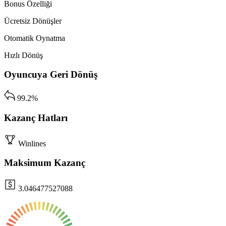
Bonus Özelliği
Ücretsiz Dönüşler
Otomatik Oynatma
Hızlı Dönüş
Oyuncuya Geri Dönüş
99.2%
Kazanç Hatları
Winlines
Maksimum Kazanç
3.046477527088