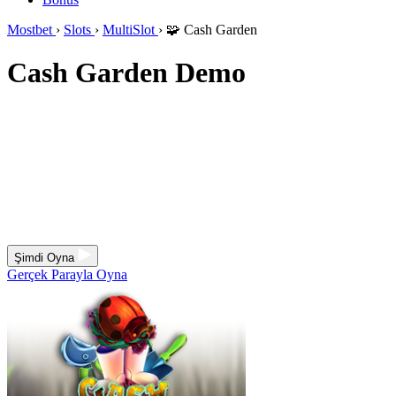
Mostbet
›
Slots
›
MultiSlot
›
🧩 Cash Garden
Cash Garden Demo
Şimdi Oyna
Gerçek Parayla Oyna