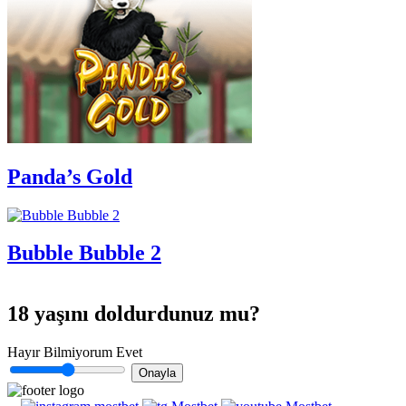
Panda’s Gold
Bubble Bubble 2
18 yaşını doldurdunuz mu?
Hayır
Bilmiyorum
Evet
Onayla