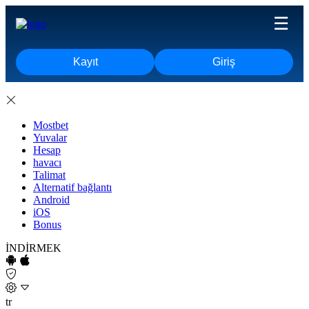
Kayıt
Giriş
Mostbet
Yuvalar
Hesap
havacı
Talimat
Alternatif bağlantı
Android
iOS
Bonus
İNDİRMEK
tr