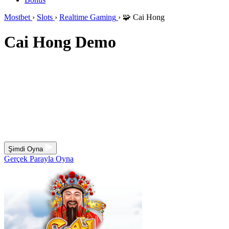
Mostbet
›
Slots
›
Realtime Gaming
›
🧩 Cai Hong
Cai Hong Demo
Şimdi Oyna
Gerçek Parayla Oyna