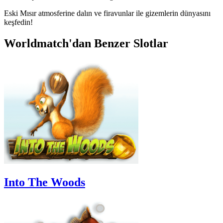
Eski Mısır atmosferine dalın ve firavunlar ile gizemlerin dünyasını
keşfedin!
Worldmatch'dan Benzer Slotlar
Into The Woods