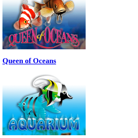
Queen of Oceans