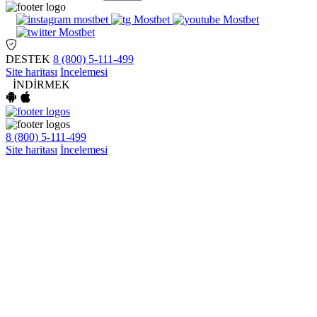
DESTEK
8 (800) 5-111-499
Site haritası
İncelemesi
İNDİRMEK
8 (800) 5-111-499
Site haritası
İncelemesi