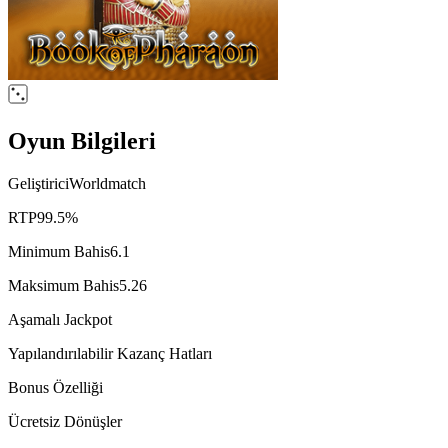
Oyun Bilgileri
Geliştirici
Worldmatch
RTP
99.5%
Minimum Bahis
6.1
Maksimum Bahis
5.26
Aşamalı Jackpot
Yapılandırılabilir Kazanç Hatları
Bonus Özelliği
Ücretsiz Dönüşler