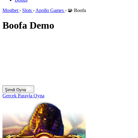
Mostbet
›
Slots
›
Apollo Games
›
🧩 Boofa
Boofa Demo
Şimdi Oyna
Gerçek Parayla Oyna