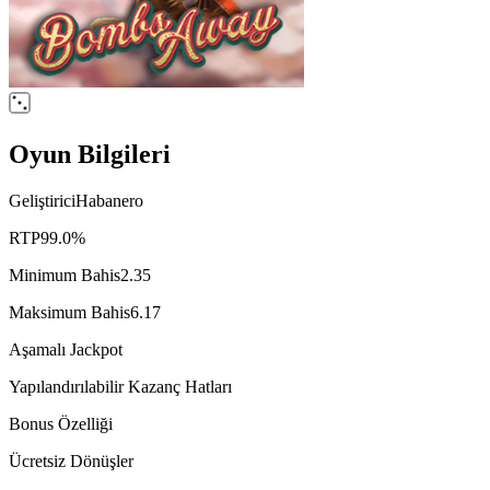
Oyun Bilgileri
Geliştirici
Habanero
RTP
99.0%
Minimum Bahis
2.35
Maksimum Bahis
6.17
Aşamalı Jackpot
Yapılandırılabilir Kazanç Hatları
Bonus Özelliği
Ücretsiz Dönüşler