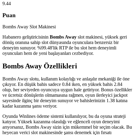
9.44
Puan
Bombs Away Slot Makinesi
Habanero geliştiricisinin
Bombs Away
slot makinesi, yüksek geri
dönüş oranına sahip slot dünyasında oyunculara benzersiz bir
deneyim sunuyor. %99.48'lik RTP ile bu slot hem deneyimli
oyuncuları hem de yeni başlayanları cezbediyor.
Bombs Away Özellikleri
Bombs Away slotu, kullanım kolaylığı ve anlaşılır mekaniği ile öne
çıkıyor. En düşük bahis sadece 0.84 iken, en yüksek bahis 2.84
olup, her seviyeden oyuncuya uygun hale getiriyor. Bonus özellikler
ve ücretsiz dönüşlerin olmamasına rağmen, oyun ilerleyici jackpot
sayesinde ilginç bir deneyim sunuyor ve bahislerinizin 1.38 katına
kadar kazanma şansı veriyor.
Oyunda Winlines ödeme sistemi kullanılıyor, bu da oyuna strateji
katıyor. Yüksek kazanma olasılığı ve eğlenceli oyun deneyimi
arıyorsanız, Bombs Away sizin için mükemmel bir seçim olacak. Bu
heyecan verici slot makinesinde şansı denemek için fırsatı