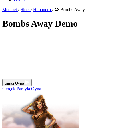
Mostbet
›
Slots
›
Habanero
›
🧩 Bombs Away
Bombs Away Demo
Şimdi Oyna
Gerçek Parayla Oyna