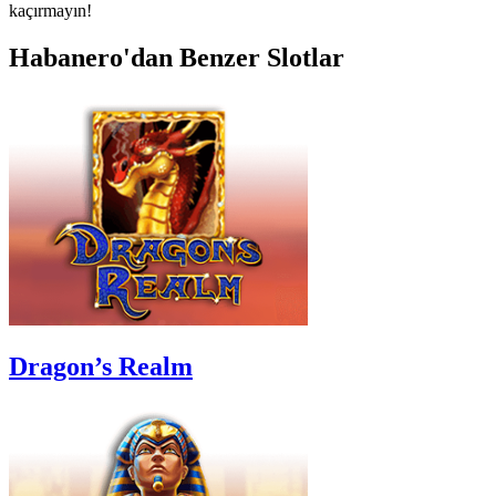
kaçırmayın!
Habanero'dan Benzer Slotlar
Dragon’s Realm