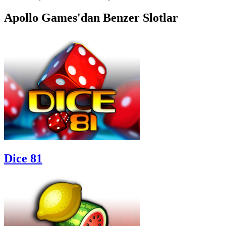
Apollo Games'dan Benzer Slotlar
Dice 81