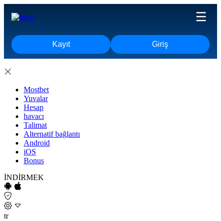
Kayıt
Giriş
Mostbet
Yuvalar
Hesap
havacı
Talimat
Alternatif bağlantı
Android
iOS
Bonus
İNDİRMEK
tr