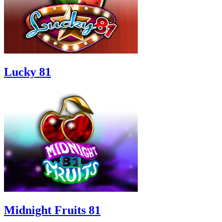
Lucky 81
Midnight Fruits 81