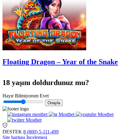
Floating Dragon – Year of the Snake
18 yaşını doldurdunuz mu?
Hayır
Bilmiyorum
Evet
Onayla
DESTEK
8 (800) 5-111-499
Site haritası
İncelemesi