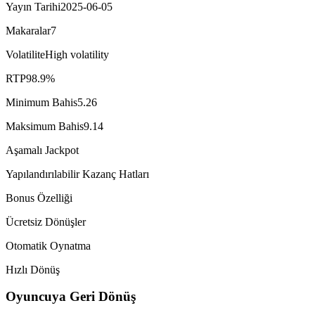
Yayın Tarihi
2025-06-05
Makaralar
7
Volatilite
High volatility
RTP
98.9%
Minimum Bahis
5.26
Maksimum Bahis
9.14
Aşamalı Jackpot
Yapılandırılabilir Kazanç Hatları
Bonus Özelliği
Ücretsiz Dönüşler
Otomatik Oynatma
Hızlı Dönüş
Oyuncuya Geri Dönüş