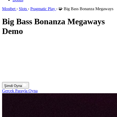
Mostbet
›
Slots
›
Pragmatic Play
›
🧩 Big Bass Bonanza Megaways
Big Bass Bonanza Megaways
Demo
Şimdi Oyna
Gerçek Parayla Oyna