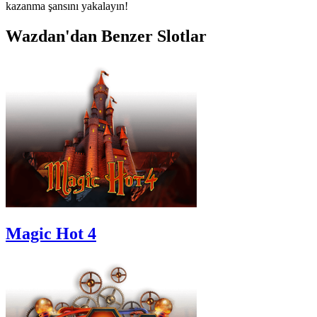
kazanma şansını yakalayın!
Wazdan'dan Benzer Slotlar
Magic Hot 4