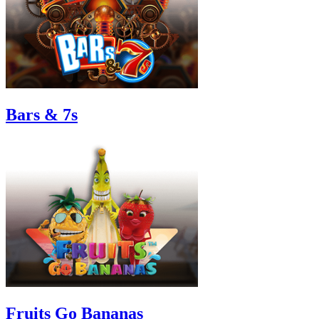
Bars & 7s
Fruits Go Bananas