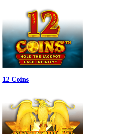
12 Coins