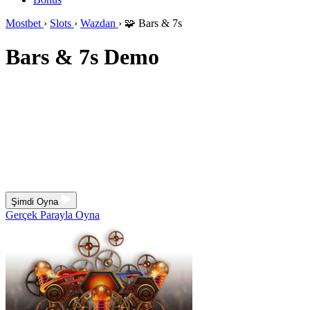
Mostbet
›
Slots
›
Wazdan
›
🧩 Bars & 7s
Bars & 7s Demo
Şimdi Oyna
Gerçek Parayla Oyna