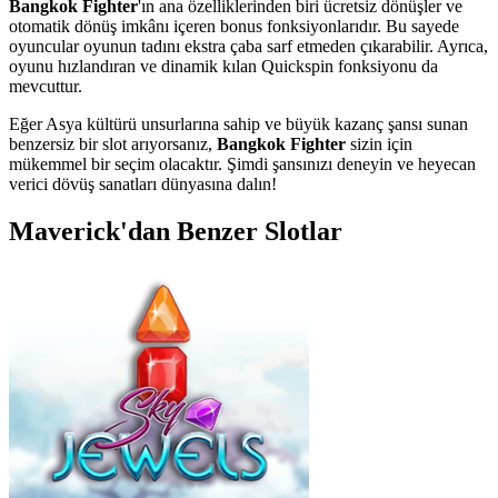
Bangkok Fighter
'ın ana özelliklerinden biri ücretsiz dönüşler ve
otomatik dönüş imkânı içeren bonus fonksiyonlarıdır. Bu sayede
oyuncular oyunun tadını ekstra çaba sarf etmeden çıkarabilir. Ayrıca,
oyunu hızlandıran ve dinamik kılan Quickspin fonksiyonu da
mevcuttur.
Eğer Asya kültürü unsurlarına sahip ve büyük kazanç şansı sunan
benzersiz bir slot arıyorsanız,
Bangkok Fighter
sizin için
mükemmel bir seçim olacaktır. Şimdi şansınızı deneyin ve heyecan
verici dövüş sanatları dünyasına dalın!
Maverick'dan Benzer Slotlar