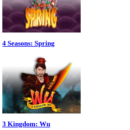
4 Seasons: Spring
3 Kingdom: Wu