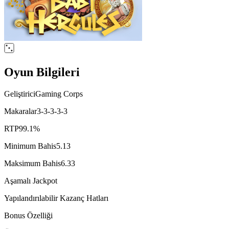
Oyun Bilgileri
Geliştirici
Gaming Corps
Makaralar
3-3-3-3-3
RTP
99.1%
Minimum Bahis
5.13
Maksimum Bahis
6.33
Aşamalı Jackpot
Yapılandırılabilir Kazanç Hatları
Bonus Özelliği