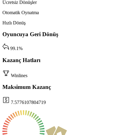
Ücretsiz Dönüşler
Otomatik Oynatma
Hızlı Dönüş
Oyuncuya Geri Dönüş
99.1%
Kazanç Hatları
Winlines
Maksimum Kazanç
7.5776107804719