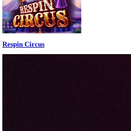
Respin Circus