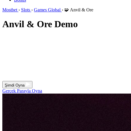
Mostbet
›
Slots
›
Games Global
›
🧩 Anvil & Ore
Anvil & Ore Demo
Şimdi Oyna
Gerçek Parayla Oyna