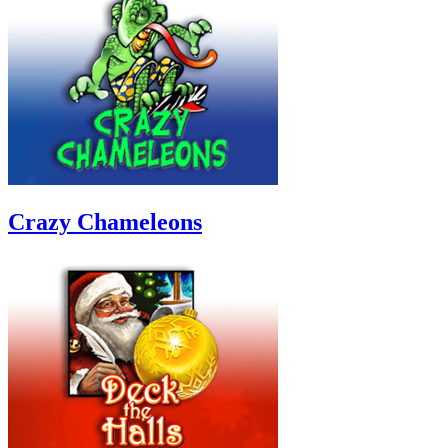
Crazy Chameleons