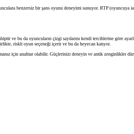
nculara benzersiz bir şans oyunu deneyimi sunuyor. RTP (oyuncuya iad
hiptir ve bu da oyuncuların çizgi sayılarını kendi tercihlerine göre ay
likte, riskli oyun seçeneği içerir ve bu da heyecan katıyor.
ız için anahtar olabilir. Güçlerinizi deneyin ve antik zenginlikler dü