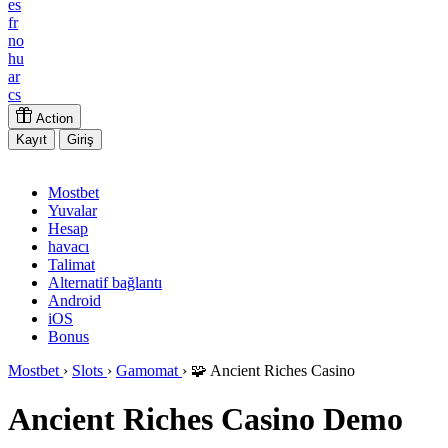
es
fr
no
hu
ar
cs
Action
Kayıt
Giriş
Mostbet
Yuvalar
Hesap
havacı
Talimat
Alternatif bağlantı
Android
iOS
Bonus
Mostbet
›
Slots
›
Gamomat
›
🧩 Ancient Riches Casino
Ancient Riches Casino Demo