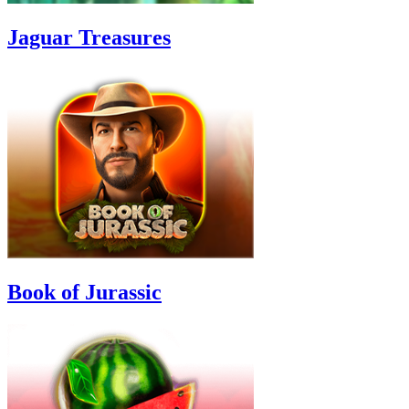
Jaguar Treasures
Book of Jurassic