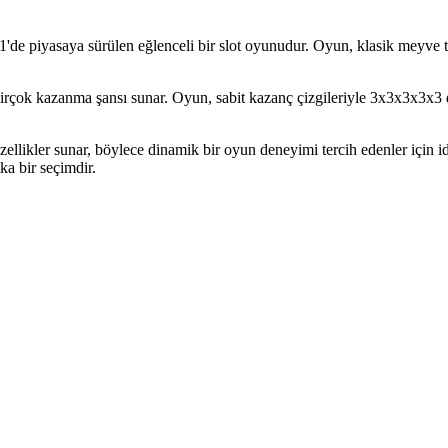
e piyasaya sürülen eğlenceli bir slot oyunudur. Oyun, klasik meyve te
çok kazanma şansı sunar. Oyun, sabit kazanç çizgileriyle 3x3x3x3x3 düz
ellikler sunar, böylece dinamik bir oyun deneyimi tercih edenler için id
ka bir seçimdir.