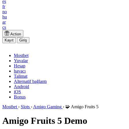
es
fr
no
hu
ar
cs
Action
Kayıt
Giriş
Mostbet
Yuvalar
Hesap
havacı
Talimat
Alternatif bağlantı
Android
iOS
Bonus
Mostbet
›
Slots
›
Amigo Gaming
›
🧩 Amigo Fruits 5
Amigo Fruits 5 Demo