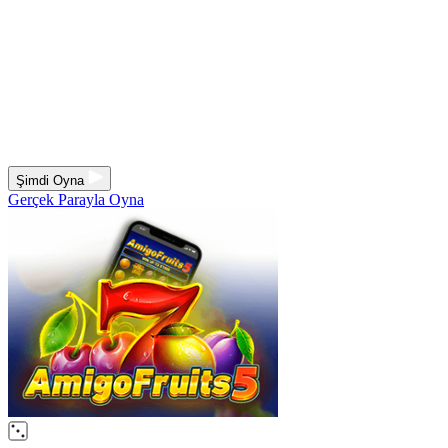
Şimdi Oyna
Gerçek Parayla Oyna