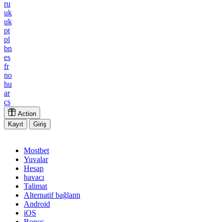
ru
uk
uk
pt
pl
bn
es
fr
no
hu
ar
cs
Action
Kayıt
Giriş
Mostbet
Yuvalar
Hesap
havacı
Talimat
Alternatif bağlantı
Android
iOS
Bonus