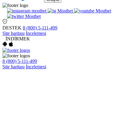
DESTEK
8 (800) 5-111-499
Site haritası
İncelemesi
İNDİRMEK
8 (800) 5-111-499
Site haritası
İncelemesi