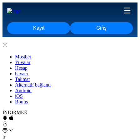
Kayıt
Giriş
Mostbet
Yuvalar
Hesap
havacı
Talimat
Alternatif bağlantı
Android
iOS
Bonus
İNDİRMEK
tr