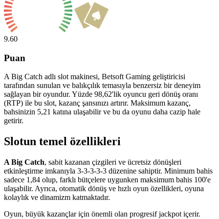
9.60
Puan
A Big Catch adlı slot makinesi, Betsoft Gaming geliştiricisi
tarafından sunulan ve balıkçılık temasıyla benzersiz bir deneyim
sağlayan bir oyundur. Yüzde 98,62'lik oyuncu geri dönüş oranı
(RTP) ile bu slot, kazanç şansınızı artırır. Maksimum kazanç,
bahsinizin 5,21 katına ulaşabilir ve bu da oyunu daha cazip hale
getirir.
Slotun temel özellikleri
A Big Catch
, sabit kazanan çizgileri ve ücretsiz dönüşleri
etkinleştirme imkanıyla 3-3-3-3-3 düzenine sahiptir. Minimum bahis
sadece 1,84 olup, farklı bütçelere uygunken maksimum bahis 100'e
ulaşabilir. Ayrıca, otomatik dönüş ve hızlı oyun özellikleri, oyuna
kolaylık ve dinamizm katmaktadır.
Oyun, büyük kazançlar için önemli olan progresif jackpot içerir.