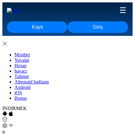
Kayıt
Giriş
Mostbet
Yuvalar
Hesap
havacı
Talimat
Alternatif bağlantı
Android
iOS
Bonus
İNDİRMEK
tr