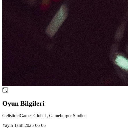
Oyun Bilgileri
Geliştirici
Games Global , Gameburger Studios
Yayın Tarihi
2025-06-05