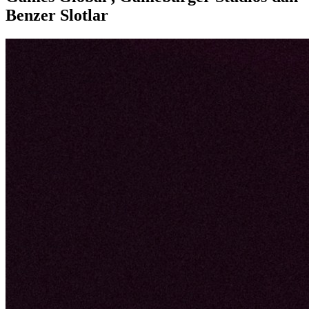
Benzer Slotlar