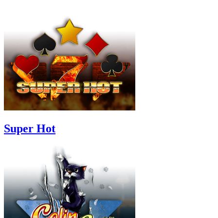
Super Hot