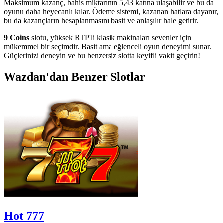
Maksimum kazanç, bahis miktarının 5,43 katına ulaşabilir ve bu da
oyunu daha heyecanlı kılar. Ödeme sistemi, kazanan hatlara dayanır,
bu da kazançların hesaplanmasını basit ve anlaşılır hale getirir.
9 Coins
slotu, yüksek RTP'li klasik makinaları sevenler için
mükemmel bir seçimdir. Basit ama eğlenceli oyun deneyimi sunar.
Güçlerinizi deneyin ve bu benzersiz slotta keyifli vakit geçirin!
Wazdan'dan Benzer Slotlar
Hot 777