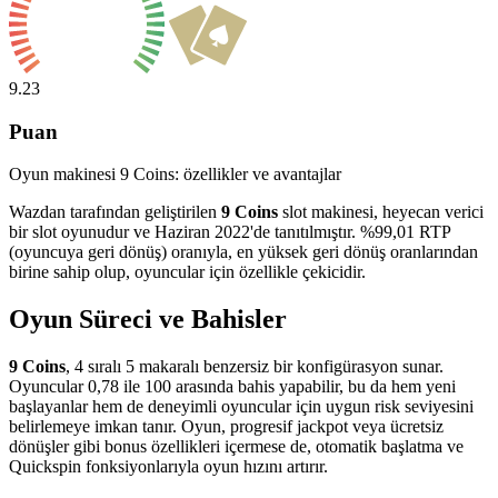
9.23
Puan
Oyun makinesi 9 Coins: özellikler ve avantajlar
Wazdan tarafından geliştirilen
9 Coins
slot makinesi, heyecan verici
bir slot oyunudur ve Haziran 2022'de tanıtılmıştır. %99,01 RTP
(oyuncuya geri dönüş) oranıyla, en yüksek geri dönüş oranlarından
birine sahip olup, oyuncular için özellikle çekicidir.
Oyun Süreci ve Bahisler
9 Coins
, 4 sıralı 5 makaralı benzersiz bir konfigürasyon sunar.
Oyuncular 0,78 ile 100 arasında bahis yapabilir, bu da hem yeni
başlayanlar hem de deneyimli oyuncular için uygun risk seviyesini
belirlemeye imkan tanır. Oyun, progresif jackpot veya ücretsiz
dönüşler gibi bonus özellikleri içermese de, otomatik başlatma ve
Quickspin fonksiyonlarıyla oyun hızını artırır.