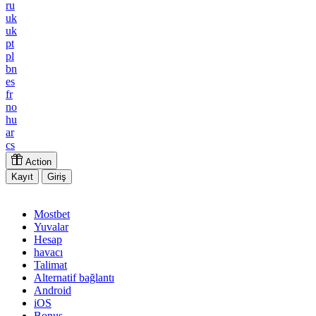
ru
uk
uk
pt
pl
bn
es
fr
no
hu
ar
cs
Action
Kayıt
Giriş
Mostbet
Yuvalar
Hesap
havacı
Talimat
Alternatif bağlantı
Android
iOS
Bonus