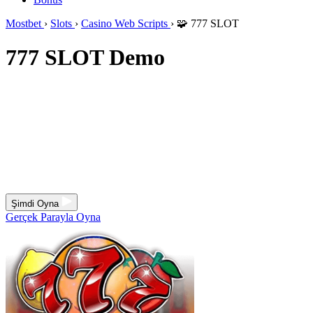
Mostbet
›
Slots
›
Casino Web Scripts
›
🧩 777 SLOT
777 SLOT Demo
Şimdi Oyna
Gerçek Parayla Oyna