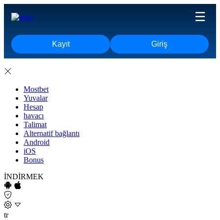
Kayıt
Giriş
Mostbet
Yuvalar
Hesap
havacı
Talimat
Alternatif bağlantı
Android
iOS
Bonus
İNDİRMEK
tr