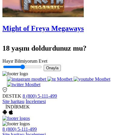
Might of Freya Megaways
18 yaşını doldurdunuz mu?
Hayır
Bilmiyorum
Evet
Onayla
DESTEK
8 (800) 5-111-499
Site haritası
İncelemesi
İNDİRMEK
8 (800) 5-111-499
Site haritası
İncelemesi