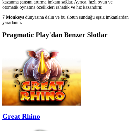
kazanma şansını artırma imkanı sağlar. Ayrıca, hızlı oyun ve
otomatik oynatma özellikleri rahatlık ve hız kazandırır.
7 Monkeys
dünyasına dalın ve bu slotun sunduğu eşsiz imkanlardan
yararlanın.
Pragmatic Play'dan Benzer Slotlar
Great Rhino