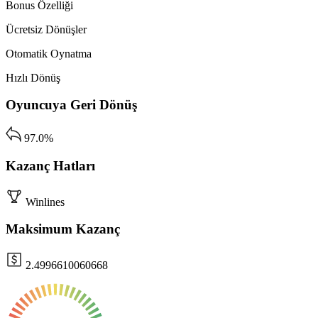
Bonus Özelliği
Ücretsiz Dönüşler
Otomatik Oynatma
Hızlı Dönüş
Oyuncuya Geri Dönüş
97.0%
Kazanç Hatları
Winlines
Maksimum Kazanç
2.4996610060668