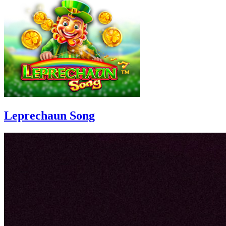
Leprechaun Song