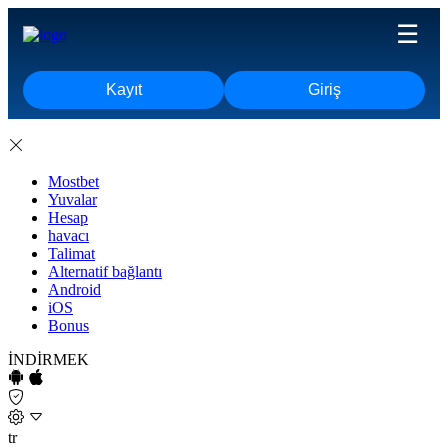
Kayıt
Giriş
Mostbet
Yuvalar
Hesap
havacı
Talimat
Alternatif bağlantı
Android
iOS
Bonus
İNDİRMEK
tr