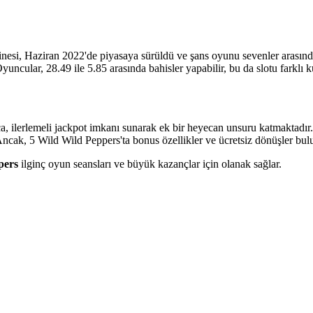
nesi, Haziran 2022'de piyasaya sürüldü ve şans oyunu sevenler arasınd
cular, 28.49 ile 5.85 arasında bahisler yapabilir, bu da slotu farklı kul
a, ilerlemeli jackpot imkanı sunarak ek bir heyecan unsuru katmaktadır.
. Ancak, 5 Wild Wild Peppers'ta bonus özellikler ve ücretsiz dönüşler bu
pers
ilginç oyun seansları ve büyük kazançlar için olanak sağlar.