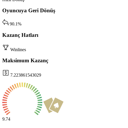
Oyuncuya Geri Dönüş
90.1%
Kazanç Hatları
Winlines
Maksimum Kazanç
7.223861543029
9.74