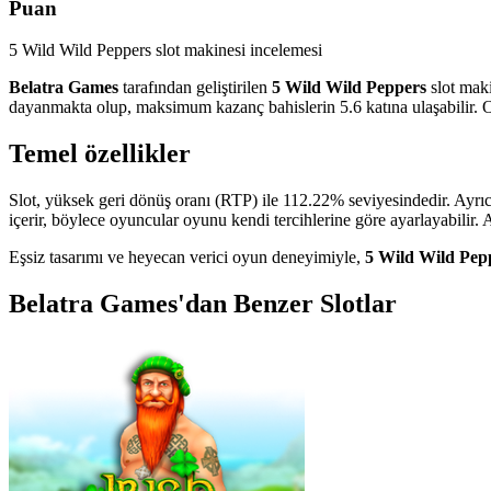
Puan
5 Wild Wild Peppers slot makinesi incelemesi
Belatra Games
tarafından geliştirilen
5 Wild Wild Peppers
slot maki
dayanmakta olup, maksimum kazanç bahislerin 5.6 katına ulaşabilir. Oyun
Temel özellikler
Slot, yüksek geri dönüş oranı (RTP) ile 112.22% seviyesindedir. Ayrıc
içerir, böylece oyuncular oyunu kendi tercihlerine göre ayarlayabilir
Eşsiz tasarımı ve heyecan verici oyun deneyimiyle,
5 Wild Wild Pep
Belatra Games'dan Benzer Slotlar