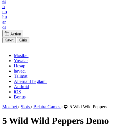
es
fr
no
hu
ar
cs
Action
Kayıt
Giriş
Mostbet
Yuvalar
Hesap
havacı
Talimat
Alternatif bağlantı
Android
iOS
Bonus
Mostbet
›
Slots
›
Belatra Games
›
🧩 5 Wild Wild Peppers
5 Wild Wild Peppers Demo