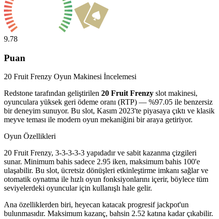
9.78
Puan
20 Fruit Frenzy Oyun Makinesi İncelemesi
Redstone tarafından geliştirilen
20 Fruit Frenzy
slot makinesi,
oyunculara yüksek geri ödeme oranı (RTP) — %97.05 ile benzersiz
bir deneyim sunuyor. Bu slot, Kasım 2023'te piyasaya çıktı ve klasik
meyve teması ile modern oyun mekaniğini bir araya getiriyor.
Oyun Özellikleri
20 Fruit Frenzy, 3-3-3-3-3 yapıdadır ve sabit kazanma çizgileri
sunar. Minimum bahis sadece 2.95 iken, maksimum bahis 100'e
ulaşabilir. Bu slot, ücretsiz dönüşleri etkinleştirme imkanı sağlar ve
otomatik oynatma ile hızlı oyun fonksiyonlarını içerir, böylece tüm
seviyelerdeki oyuncular için kullanışlı hale gelir.
Ana özelliklerden biri, heyecan katacak progresif jackpot'un
bulunmasıdır. Maksimum kazanç, bahsin 2.52 katına kadar çıkabilir.