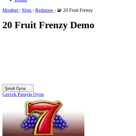
Mostbet
›
Slots
›
Redstone
›
🧩 20 Fruit Frenzy
20 Fruit Frenzy Demo
Şimdi Oyna
Gerçek Parayla Oyna