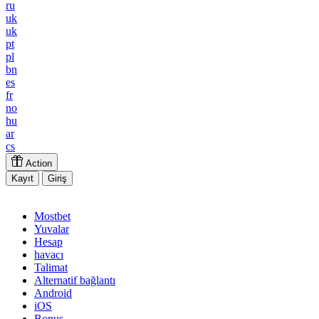
ru
uk
uk
pt
pl
bn
es
fr
no
hu
ar
cs
Action
Kayıt
Giriş
Mostbet
Yuvalar
Hesap
havacı
Talimat
Alternatif bağlantı
Android
iOS
Bonus