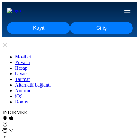
Kayıt
Giriş
Mostbet
Yuvalar
Hesap
havacı
Talimat
Alternatif bağlantı
Android
iOS
Bonus
İNDİRMEK
tr