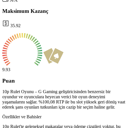
N/A
Maksimum Kazanç
35.92
9.93
Puan
10p Rulet Oyunu – G Gaming geliştiricisinden benzersiz bir
oyundur ve oyunculara heyecan verici bir oyun deneyimi
yaşamalarını sağlar. %100,08 RTP ile bu slot yüksek geri dönüş vaat
ederek şans oyunları tutkunları için cazip bir seçim haline gelir.
Özellikler ve Bahisler
10p Rulet'te geleneksel makaralar veya ödeme çizgileri yoktur, bu