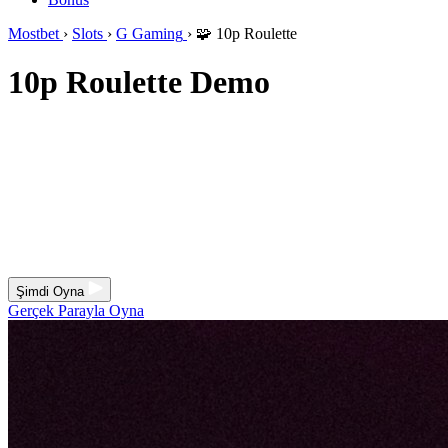
Mostbet
›
Slots
›
G Gaming
›
🧩 10p Roulette
10p Roulette Demo
Şimdi Oyna
Gerçek Parayla Oyna