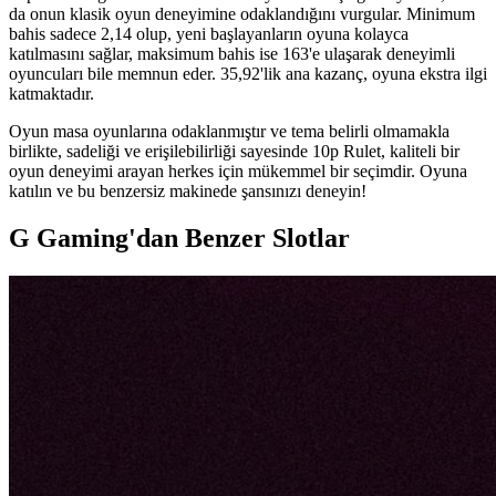
da onun klasik oyun deneyimine odaklandığını vurgular. Minimum
bahis sadece 2,14 olup, yeni başlayanların oyuna kolayca
katılmasını sağlar, maksimum bahis ise 163'e ulaşarak deneyimli
oyuncuları bile memnun eder. 35,92'lik ana kazanç, oyuna ekstra ilgi
katmaktadır.
Oyun masa oyunlarına odaklanmıştır ve tema belirli olmamakla
birlikte, sadeliği ve erişilebilirliği sayesinde 10p Rulet, kaliteli bir
oyun deneyimi arayan herkes için mükemmel bir seçimdir. Oyuna
katılın ve bu benzersiz makinede şansınızı deneyin!
G Gaming'dan Benzer Slotlar